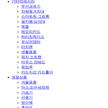
기타악세사리
무선공유기
차량용거치대
스마트링·그립톡
셀카봉/삼각대
목줄
메모리카드
허리집케이스
유심어댑터
터치펜
생활용품
워치 스트랩
마우스 장패드
목업폰
카드지갑 카드홀더
계절상품
겨울용품
마스크/손세정제
가습기
선풍기
방수팩
홈매트