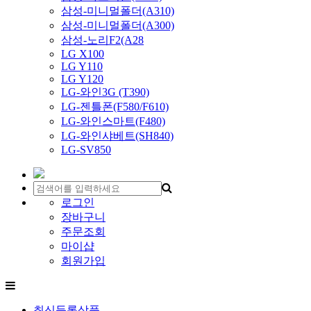
삼성-미니멀폴더(A310)
삼성-미니멀폴더(A300)
삼성-노리F2(A28
LG X100
LG Y110
LG Y120
LG-와인3G (T390)
LG-젠틀폰(F580/F610)
LG-와인스마트(F480)
LG-와인샤베트(SH840)
LG-SV850
로그인
장바구니
주문조회
마이샵
회원가입
최신등록상품