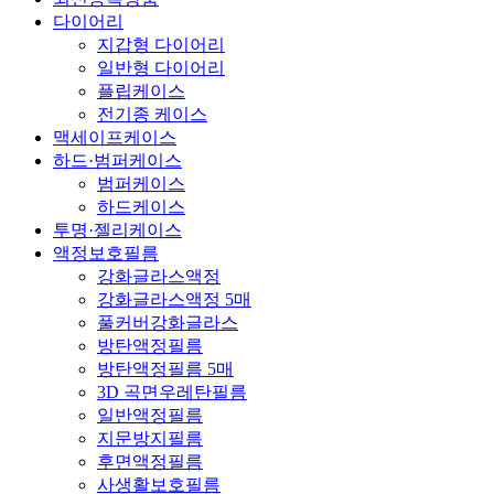
다이어리
지갑형 다이어리
일반형 다이어리
플립케이스
전기종 케이스
맥세이프케이스
하드·범퍼케이스
범퍼케이스
하드케이스
투명·젤리케이스
액정보호필름
강화글라스액정
강화글라스액정 5매
풀커버강화글라스
방탄액정필름
방탄액정필름 5매
3D 곡면우레탄필름
일반액정필름
지문방지필름
후면액정필름
사생활보호필름