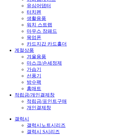
유심어댑터
터치펜
생활용품
워치 스트랩
마우스 장패드
목업폰
카드지갑 카드홀더
계절상품
겨울용품
마스크/손세정제
가습기
선풍기
방수팩
홈매트
적립금/개인결제창
적립금/포인트구매
개인결제창
갤럭시
갤럭시노트시리즈
갤럭시 S시리즈