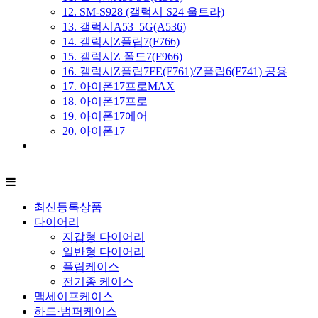
12. SM-S928 (갤럭시 S24 울트라)
13. 갤럭시A53_5G(A536)
14. 갤럭시Z플립7(F766)
15. 갤럭시Z 폴드7(F966)
16. 갤럭시Z플립7FE(F761)/Z플립6(F741) 공용
17. 아이폰17프로MAX
18. 아이폰17프로
19. 아이폰17에어
20. 아이폰17
최신등록상품
다이어리
지갑형 다이어리
일반형 다이어리
플립케이스
전기종 케이스
맥세이프케이스
하드·범퍼케이스