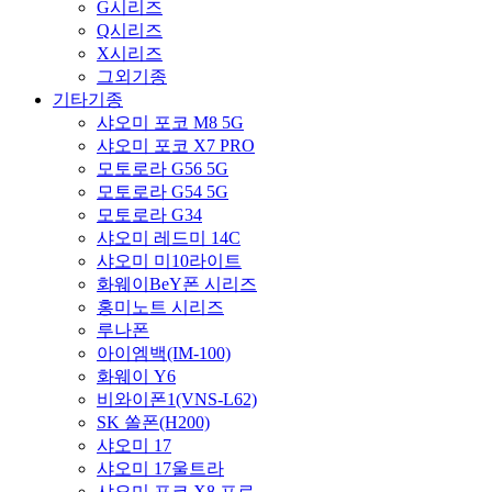
G시리즈
Q시리즈
X시리즈
그외기종
기타기종
샤오미 포코 M8 5G
샤오미 포코 X7 PRO
모토로라 G56 5G
모토로라 G54 5G
모토로라 G34
샤오미 레드미 14C
샤오미 미10라이트
화웨이BeY폰 시리즈
홍미노트 시리즈
루나폰
아이엠백(IM-100)
화웨이 Y6
비와이폰1(VNS-L62)
SK 쏠폰(H200)
샤오미 17
샤오미 17울트라
샤오미 포코 X8 프로