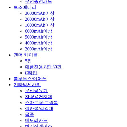
무선충전패드
보조배터리
30000mAh이상
20000mAh이상
10000mAh이상
6000mAh이상
5000mAh이상
4000mAh이상
2000mAh이상
젠더·케이블
5핀
애플전용 8핀·30핀
C타입
블루투스/이어폰
기타악세사리
무선공유기
차량용거치대
스마트링·그립톡
셀카봉/삼각대
목줄
메모리카드
허리집케이스