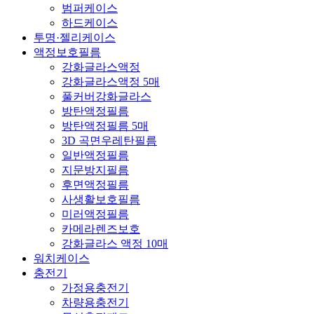
범퍼케이스
하드케이스
투명·젤리케이스
액정보호필름
강화글라스액정
강화글라스액정 5매
풀커버강화글라스
방탄액정필름
방탄액정필름 5매
3D 곡면우레탄필름
일반액정필름
지문방지필름
후면액정필름
사생활보호필름
미러액정필름
카메라렌즈보호
강화글라스 액정 10매
워치케이스
충전기
가정용충전기
차량용충전기