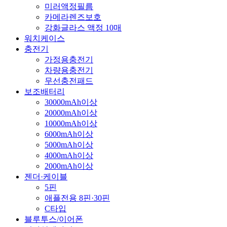
미러액정필름
카메라렌즈보호
강화글라스 액정 10매
워치케이스
충전기
가정용충전기
차량용충전기
무선충전패드
보조배터리
30000mAh이상
20000mAh이상
10000mAh이상
6000mAh이상
5000mAh이상
4000mAh이상
2000mAh이상
젠더·케이블
5핀
애플전용 8핀·30핀
C타입
블루투스/이어폰