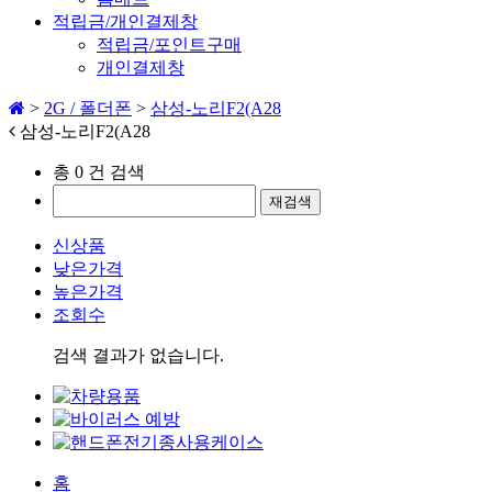
적립금/개인결제창
적립금/포인트구매
개인결제창
>
2G / 폴더폰
>
삼성-노리F2(A28
삼성-노리F2(A28
총
0
건 검색
신상품
낮은가격
높은가격
조회수
검색 결과가 없습니다.
홈